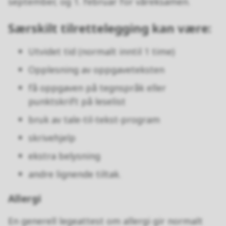
september, og 1. februar for våreksamen.
Særskilt tilrettelegging kan være:
Utvidet tid (normalt inntil 1 time)
Opplesning av oppgaveteksten
få oppgaven på tegnspråk eller
punktskrift på leselist
bruk av tale-til-tekst-program
skrivehjelp
ekstra belysning
andre lignende tiltak.
Allergi
En generell legeattest om allergi gir normalt