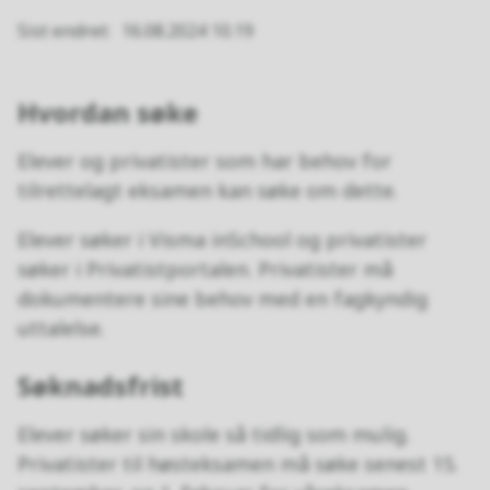
Sist endret
16.08.2024 10.19
Hvordan søke
Elever og privatister som har behov for
tilrettelagt eksamen kan søke om dette.
Elever søker i Visma inSchool og privatister
søker i Privatistportalen. Privatister må
dokumentere sine behov med en fagkyndig
uttalelse.
Søknadsfrist
Elever søker sin skole så tidlig som mulig.
Privatister til høsteksamen må søke senest 15.