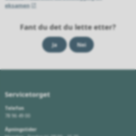
eksamen
Fant du det du lette etter?
Ja
Nei
Servicetorget
Telefon
78 96 49 00
Åpningstider