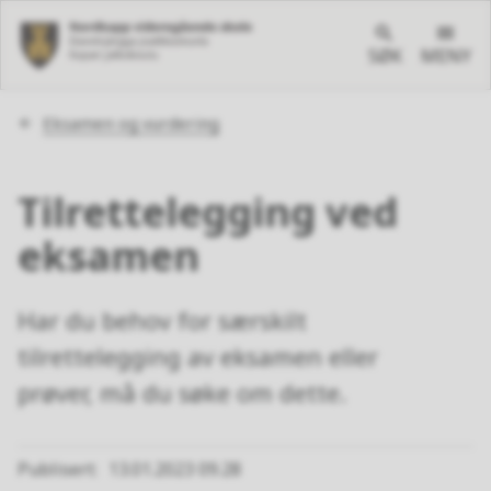
SØK
MENY
Du
Eksamen og vurdering
er
her:
Tilrettelegging ved
eksamen
Har du behov for særskilt
tilrettelegging av eksamen eller
prøver, må du søke om dette.
Publisert
13.01.2023 09.28