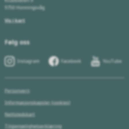
Klubbveien 9
9750 Honningsvåg
Vis i kart
Følg oss
Instagram
Facebook
YouTube
Personvern
Informasjonskapsler (cookies)
Nettstedskart
Tilgjengelighetserklæring