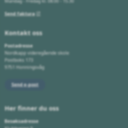
Mandag - Fredag kl. 08.00 - 15.30
Send faktura
Kontakt oss
Postadresse
Nordkapp videregående skole
Postboks 173
9751 Honningsvåg
Send e-post
Her finner du oss
Besøksadresse