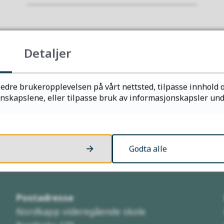
Fant du det du lette etter?
Detaljer
Ja
Nei
edre brukeropplevelsen på vårt nettsted, tilpasse innhold o
kapslene, eller tilpasse bruk av informasjonskapsler under
Godta alle
Kontakt oss
Postadresse
Nordkapp videregående skole