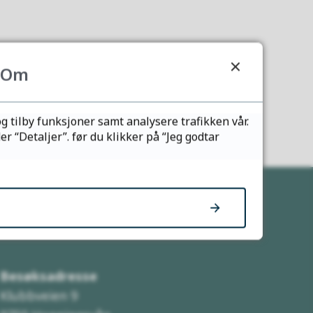
Om
g tilby funksjoner samt analysere trafikken vår.
 “Detaljer”. før du klikker på “Jeg godtar
Her finner du oss
Besøksadresse
Klubbveien 9