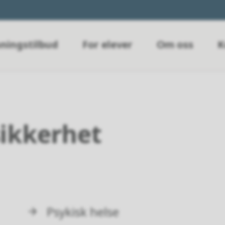
ningstilbud
For elever
Om oss
K
sikkerhet
Psykisk helse