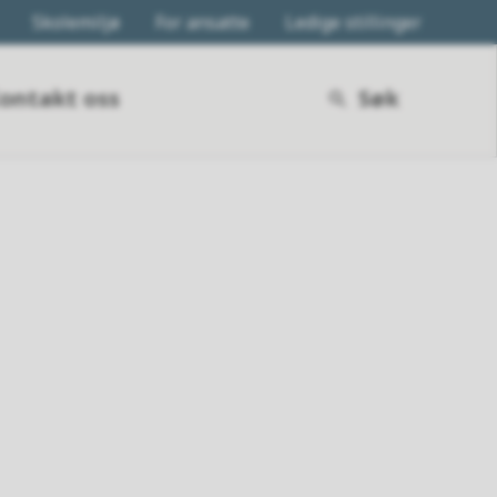
Skolemiljø
For ansatte
Ledige stillinger
ontakt oss
Søk